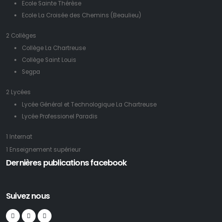
Ecole Sainte Thérèse
Ecole La Croisée des Chemins (Beaulieu)
2 Collèges
Collège La Chartreuse
Collège Saint Louis
Segpa
2 Lycées
Lycée Général et Technologique La Chartreuse
Lycée Professionel Paradis
1 Internat
1 Enseignement supérieur
Dernières publications facebook
Suivez nous