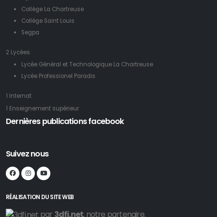
Collège La Chartreuse
Collège Saint Louis
Segpa
2 Lycées
Lycée Général et Technologique La Chartreuse
Lycée Professionel Paradis
1 Internat
1 Enseignement supérieur
Dernières publications facebook
Suivez nous
RÉALISATION DU SITE WEB
par
3dfi.net
, notre partenaire.