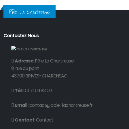
Pôle La Chartreuse
Contactez Nous
Adresse:
Pôle La Chartreuse
9, rue du pont
43700 BRIVES-CHARENSAC
Tél:
04 71 09 83 09
Email:
contact@pole-lachartreuse.fr
Contact:
Contact