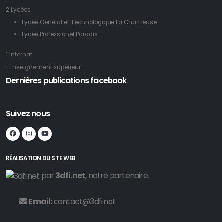
2 Lycées
Lycée Général et Technologique La Chartreuse
Lycée Professionel Paradis
1 Internat
1 Enseignement supérieur
Dernières publications facebook
Suivez nous
RÉALISATION DU SITE WEB
par
3dfi.net
, notre partenaire.
Email:
contact@3dfi.net