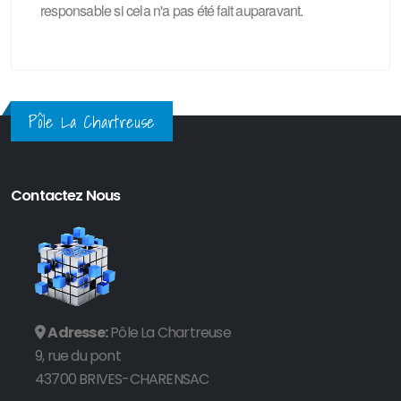
responsable si cela n'a pas été fait auparavant.
Pôle La Chartreuse
Contactez Nous
Adresse:
Pôle La Chartreuse
9, rue du pont
43700 BRIVES-CHARENSAC