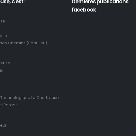
use, c'est :
Dernières publications
facebook
use
rèse
 des Chemins (Beaulieu)
reuse
is
 Technologique La Chartreuse
el Paradis
ieur