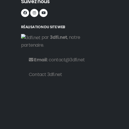
Suivez nous
RÉALISATION DU SITE WEB
par
3dfi.net
, notre
partenaire.
Email:
contact@3dfi.net
Contact 3dfi.net