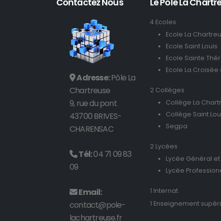
Contactez Nous
Le Pôle La Chartre
4 Ecoles
Ecole La Chartre
Ecole Saint Louis
Ecole Sainte Thé
Ecole La Croisée
Adresse:
Pôle La
Chartreuse
2 Collèges
9, rue du pont
Collège La Chart
Collège Saint Lou
43700 BRIVES-
Segpa
CHARENSAC
2 Lycées
Tél:
04 71 09 83
Lycée Général et
09
Lycée Profession
Email:
1 Internat
contact@pole-
1 Enseignement supér
lachartreuse.fr