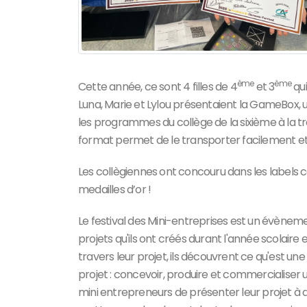
ème
ème
Cette année, ce sont 4 filles de 4
et 3
qui
Luna, Marie et Lylou présentaient la GameBox, un
les programmes du collège de la sixième à la troi
format permet de le transporter facilement et d
Les collègiennes ont concouru dans les labels
medailles d’or !
Le festival des Mini-entreprises est un évènemen
projets qu'ils ont créés durant l'année scolaire
travers leur projet, ils découvrent ce qu'est une e
projet : concevoir, produire et commercialiser un
mini entrepreneurs de présenter leur projet à 