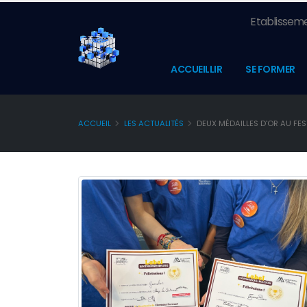
Etablisseme
ACCUEILLIR
SE FORMER
ACCUEIL
LES ACTUALITÉS
DEUX MÉDAILLES D'OR AU FES