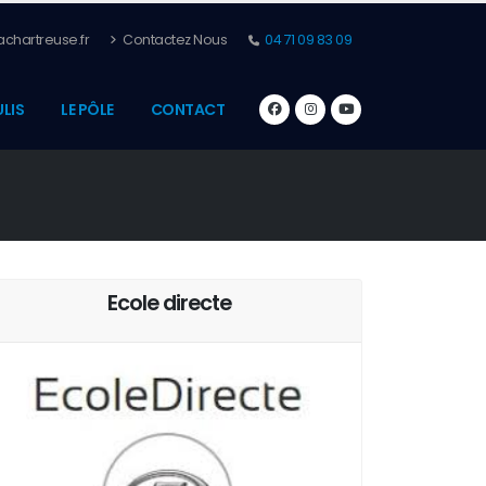
chartreuse.fr
Contactez Nous
04 71 09 83 09
ULIS
LE PÔLE
CONTACT
Ecole directe