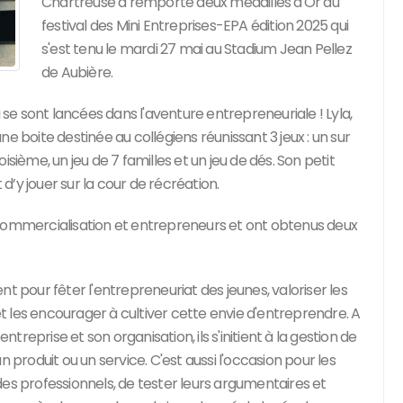
Chartreuse a remporté deux médailles d'Or au
festival des Mini Entreprises-EPA édition 2025 qui
s'est tenu le mardi 27 mai au Stadium Jean Pellez
de Aubière.
 se sont lancées dans l'aventure entrepreneuriale ! Lyla,
e boite destinée au collégiens réunissant 3 jeux : un sur
sième, un jeu de 7 familles et un jeu de dés. Son petit
’y jouer sur la cour de récréation.
 commercialisation et entrepreneurs et ont obtenus deux
t pour fêter l'entrepreneuriat des jeunes, valoriser les
 et les encourager à cultiver cette envie d'entreprendre. A
ntreprise et son organisation, ils s'initient à la gestion de
 produit ou un service. C'est aussi l'occasion pour les
des professionnels, de tester leurs argumentaires et