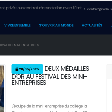
nt privé sous contrat d’association avec l’Etat
contact@pole-la
VIVRE ENSEMBLE
S'OUVRIR AU MONDE
ACTUALITÉS
TIVAL DES MINI-ENTREPRISES
DEUX MÉDAILLES
28/05/2025
D'OR AU FESTIVAL DES MINI-
ENTREPRISES
L'équipe de la mini-entreprise du collège la